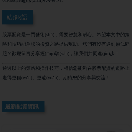
o)和風(fēng)險(xiǎn)承受能力。
結(jié)語
股票配資是一門藝術(shù)，需要智慧和耐心。希望本文中的策
略和技巧能為您的投資之路提供幫助。您們有沒有遇到類似問
題？歡迎留言分享經(jīng)驗(yàn)，讓我們共同進(jìn)步！
通過以上的策略和操作技巧，相信您能夠在股票配資的道路上
走得更穩(wěn)、更遠(yuǎn)。期待您的分享與交流！
最新配資資訊