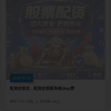
2026-05-21
配資炒股送，配資炒股親身經(jīng)歷
瀏覽
124
評論
0
配資網(wǎng)