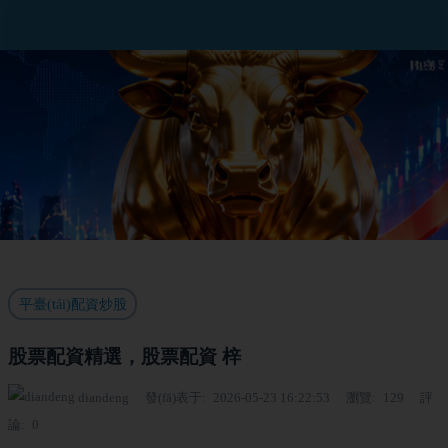
平臺(tái)配資炒股
股票配資精選，股票配資 梓
diandeng
發(fā)表于
2026-05-23 16:22:53
瀏覽
129
評
論
0