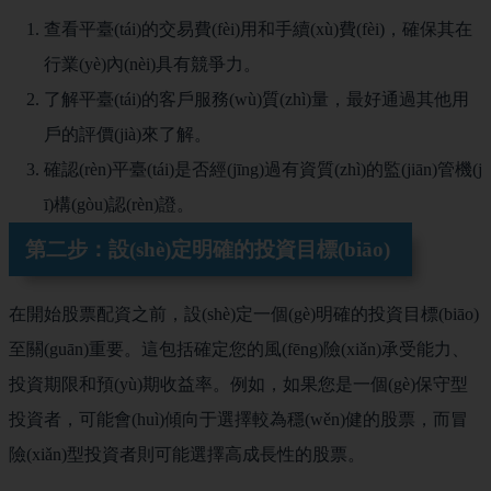
查看平臺(tái)的交易費(fèi)用和手續(xù)費(fèi)，確保其在
行業(yè)內(nèi)具有競爭力。
了解平臺(tái)的客戶服務(wù)質(zhì)量，最好通過其他用
戶的評價(jià)來了解。
確認(rèn)平臺(tái)是否經(jīng)過有資質(zhì)的監(jiān)管機(j
ī)構(gòu)認(rèn)證。
第二步：設(shè)定明確的投資目標(biāo)
在開始股票配資之前，設(shè)定一個(gè)明確的投資目標(biāo)
至關(guān)重要。這包括確定您的風(fēng)險(xiǎn)承受能力、
投資期限和預(yù)期收益率。例如，如果您是一個(gè)保守型
投資者，可能會(huì)傾向于選擇較為穩(wěn)健的股票，而冒
險(xiǎn)型投資者則可能選擇高成長性的股票。