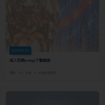
2026-05-22
成人官網(wǎng)下載鏈接
瀏覽
133
評論
0
在線股票配資