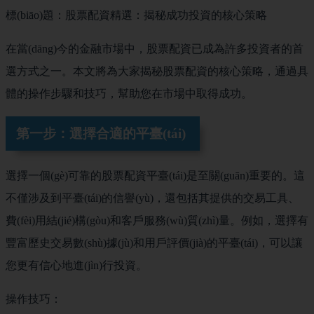
標(biāo)題：股票配資精選：揭秘成功投資的核心策略
在當(dāng)今的金融市場中，股票配資已成為許多投資者的首
選方式之一。本文將為大家揭秘股票配資的核心策略，通過具
體的操作步驟和技巧，幫助您在市場中取得成功。
第一步：選擇合適的平臺(tái)
選擇一個(gè)可靠的股票配資平臺(tái)是至關(guān)重要的。這
不僅涉及到平臺(tái)的信譽(yù)，還包括其提供的交易工具、
費(fèi)用結(jié)構(gòu)和客戶服務(wù)質(zhì)量。例如，選擇有
豐富歷史交易數(shù)據(jù)和用戶評價(jià)的平臺(tái)，可以讓
您更有信心地進(jìn)行投資。
操作技巧：