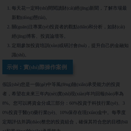
每天花一定時(shí)間閱讀財(cái)經(jīng)新聞，了解市場最
新動(dòng)態(tài)。
關(guān)注專業(yè)投資者的觀點(diǎn)和分析，如財(cái)
經(jīng)博客、投資論壇等。
定期參加投資培訓(xùn)或研討會(huì)，提升自己的金融知
識(shí)。
示例：實(shí)際操作案例
假設(shè)您是一個(gè)中等風(fēng)險(xiǎn)承受能力的投資
者，希望在未來三年內(nèi)實(shí)現(xiàn)年均回報(bào)率為
8%。您可以將資金分成三部分：60%投資于科技行業(yè)、3
0%投資于醫(yī)藥行業(yè)、10%保存在現(xiàn)金中。每季度
定期評估并調(diào)整您的投資組合，確保其符合您的目標(biā