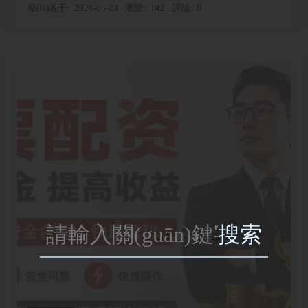
發(fā)表于
2026-05-23
瀏覽
142
評論
0
搜索