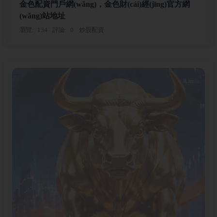
金色配資門戶網(wǎng)，金色財(cái)經(jīng)官方網
(wǎng)站地址
瀏覽
134
評論
0
炒股配資