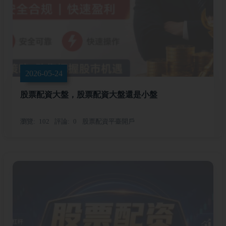
2026-05-24
股票配資大盤，股票配資大盤還是小盤
瀏覽
102
評論
0
股票配資平臺開戶