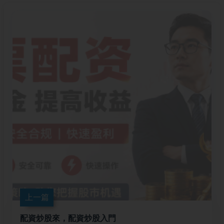
上一篇
配資炒股來，配資炒股入門