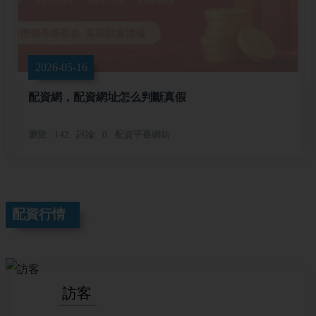
2026-05-16
配資網，配資網址怎么判斷真假
瀏覽
142
評論
0
配資平臺網站
配資行情