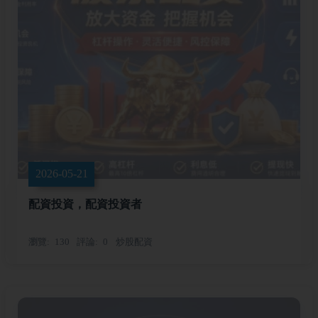
2026-05-21
配資投資，配資投資者
瀏覽
130
評論
0
炒股配資