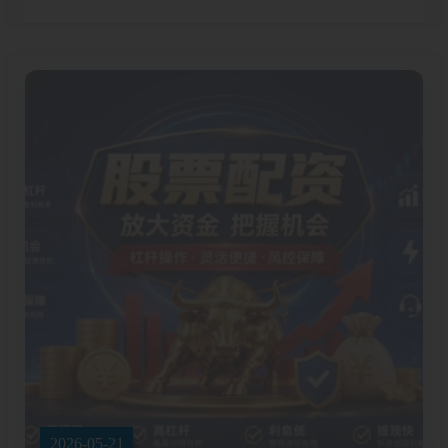
2026-05-21