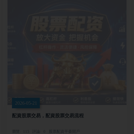
2026-05-21
配資股票交易，配資股票交易流程
瀏覽
115
評論
0
股票配資平臺開戶