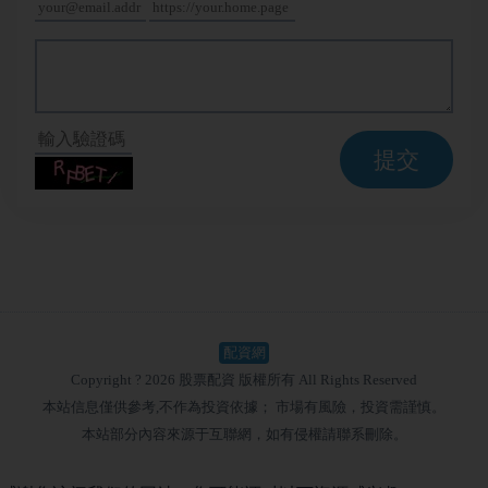
提交
配資網
Copyright ? 2026 股票配資 版權所有 All Rights Reserved
本站信息僅供參考,不作為投資依據； 市場有風險，投資需謹慎。
本站部分內容來源于互聯網，如有侵權請聯系刪除。