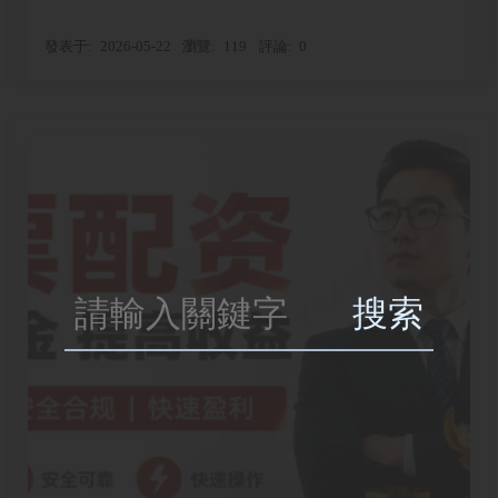
發表于
2026-05-22
瀏覽
119
評論
0
搜索