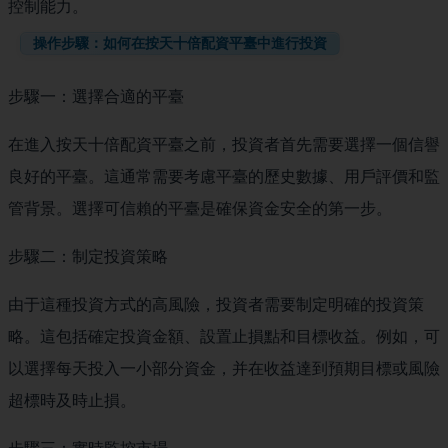
控制能力。
操作步驟：如何在按天十倍配資平臺中進行投資
步驟一：選擇合適的平臺
在進入按天十倍配資平臺之前，投資者首先需要選擇一個信譽
良好的平臺。這通常需要考慮平臺的歷史數據、用戶評價和監
管背景。選擇可信賴的平臺是確保資金安全的第一步。
步驟二：制定投資策略
由于這種投資方式的高風險，投資者需要制定明確的投資策
略。這包括確定投資金額、設置止損點和目標收益。例如，可
以選擇每天投入一小部分資金，并在收益達到預期目標或風險
超標時及時止損。